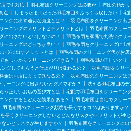
グ店でも対応
羽毛布団クリーニングは必要か
布団の預かり
意点
しまったままだった羽毛布団をふっくら戻したい
宅
ニングに出す適切な頻度とは？
羽毛布団をクリーニング出
リーニングのメリットとデメリットとは
羽毛布団のクリー
グに出さないといけないの？
羽毛布団を家庭で丸洗いクリ
リーニングのどっちが良い？
羽毛布団をクリーニングに出
ニングに出すメリットとは
羽毛布団のクリーニング代がお店
でもしっかりクリーニングできる？
羽毛布団の正しいクリ
ニングしてもらうと仕上がりは変わるの？
羽毛布団をクリー
料金はお店によって異なるの？
羽毛布団のクリーニングは
クリーニングに出さないとダメですか？
洗える羽毛布団のデ
らう正しいお店の選び方とは
宅配で羽毛布団をクリーニン
ニングするとどんな効果がある？
羽毛布団は自宅でクリー
羽毛布団のクリーニング頻度を長くするコツはありますか？
団を長くクリーニングしないとどんなリスクやデメリットが生
さないとリスクが生じますか？
羽毛布団をクリーニングに出