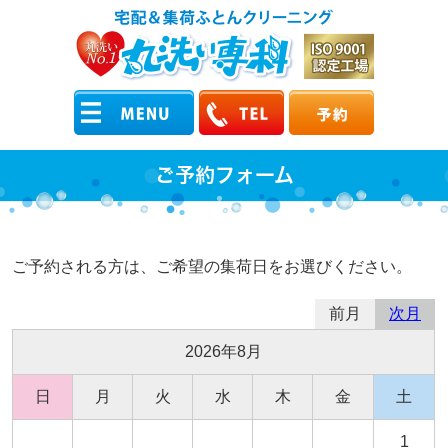
ご予約フォーム
ご予約される方は、ご希望の集荷日をお選びください。
前月
次月
2026年8月
日
月
火
水
木
金
土
1