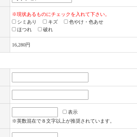
※現状あるものにチェックを入れて下さい。
シミあり
キズ
色やけ・色あせ
ほつれ
破れ
16,280
円
表示
※英数混在で８文字以上が推奨されています。