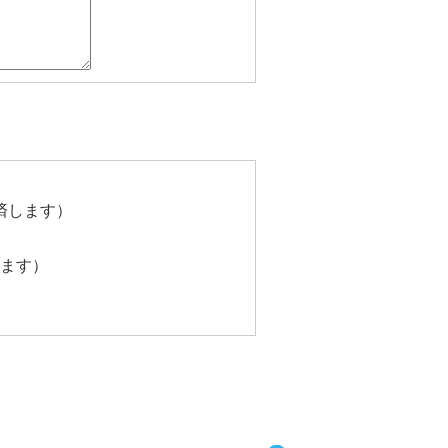
済します）
します）