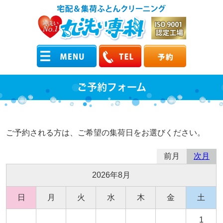
ご予約フォーム
ご予約される方は、ご希望の集荷日をお選びください。
前月
次月
2026年8月
日
月
火
水
木
金
土
1