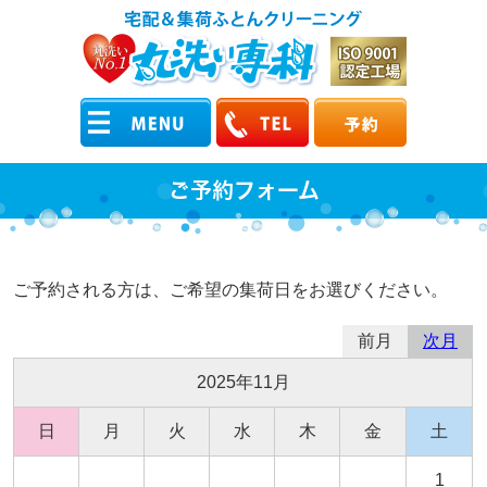
ご予約フォーム
ご予約される方は、ご希望の集荷日をお選びください。
前月
次月
2025年11月
日
月
火
水
木
金
土
1