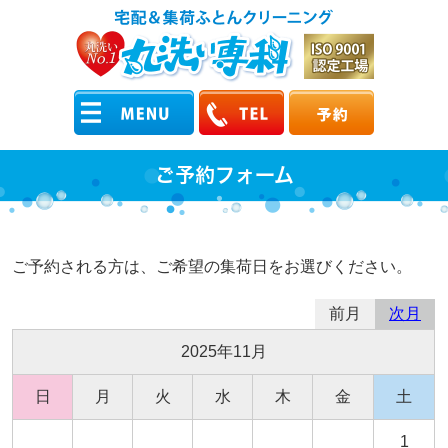
ご予約フォーム
ご予約される方は、ご希望の集荷日をお選びください。
前月
次月
2025年11月
日
月
火
水
木
金
土
1