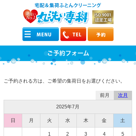
ご予約フォーム
ご予約される方は、ご希望の集荷日をお選びください。
前月
次月
2025年7月
日
月
火
水
木
金
土
1
2
3
4
5