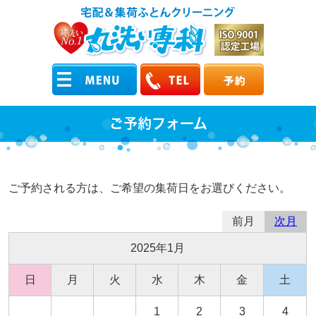
ご予約フォーム
ご予約される方は、ご希望の集荷日をお選びください。
前月
次月
2025年1月
日
月
火
水
木
金
土
1
2
3
4